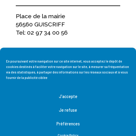
Place de la mairie
56560 GUISCRIFF
Tel: 02 97 34 00 56
NOS HORAIRES
D'OUVERTURE
En poursuivant votre navigation sur ce site internet, vous acceptez le dépôt de
cookies destinés à faciliter votre navigation sur le site, à mesurer sa fréquentation
via des statistiques, à partager des informations sur les réseaux sociaux et à vous
fournir de la publicité ciblée
Du lundi au vendredi,
de 9h à 12h et de 13h30 à 17h15
J'accepte
Fermée le samedi et le dimanche
Je refuse
Accueil
Accessibilité
Contact
Plan du site
Mentions légales
Politique de cookies
Préférences
Données personnelles
monclocher.com
Cookie Policy