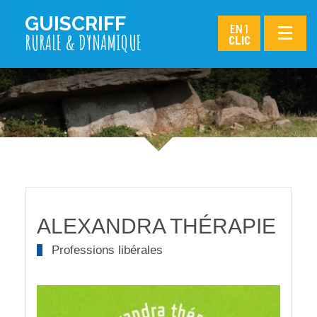
GUISCRIFF
T
T
T
EN 1
RURALE & DYNAMIQUE
CLIC
ALEXANDRA THÉRAPIE
Professions libérales